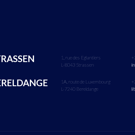
TRASSEN
1, rue des Eglantiers
+
L-8043 Strassen
i
ERELDANGE
1A, route de Luxembourg
+
L-7240 Bereldange
l