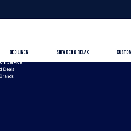
Frames & Box Springs
Our curren
ress
News
Linen
Contact
Bed Linen
Sofa bed & RELAX
Custom
 bed & RELAX
FR
om Service
d Deals
Brands