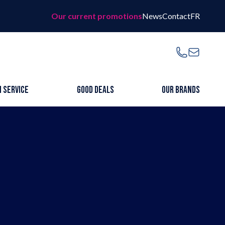
Our current promotions
News
Contact
FR
t promotions
SUIVEZ-NOUS
 Service
Good Deals
Our Brands