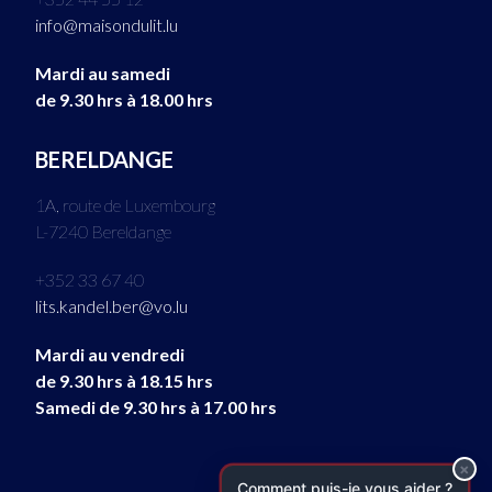
info@maisondulit.lu
Mardi au samedi
de 9.30 hrs à 18.00 hrs
BERELDANGE
1A, route de Luxembourg
L-7240 Bereldange
+352 33 67 40
lits.kandel.ber@vo.lu
Mardi au vendredi
de 9.30 hrs à 18.15 hrs
Samedi de 9.30 hrs à 17.00 hrs
×
C
o
m
m
e
n
t
p
u
i
s
-
j
e
v
o
u
s
a
i
d
e
r
?