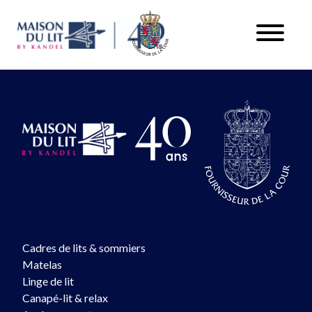
Aller au contenu
Déstockage À saisir Matelas Vispring Devonshire
Cadres de lits & sommiers
Matelas
Linge de lit
Canapé-lit & relax