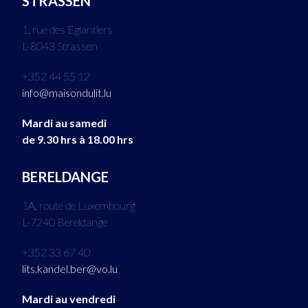
STRASSEN
1, rue des Eglantiers
L-8043 Strassen
+352 44 55 12
info@maisondulit.lu
Mardi au samedi
de 9.30 hrs à 18.00 hrs
BERELDANGE
1A, route de Luxembourg
L-7240 Bereldange
+352 33 67 40
lits.kandel.ber@vo.lu
Mardi au vendredi