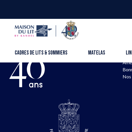
Aller au contenu
Schlossberg
Cadr
Mat
Linge
Cadres de lits & sommiers
Matelas
Lin
Cana
Amé
Bonn
Nos