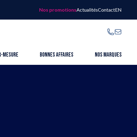
Nos promotions
Actualités
Contact
EN
omotions
SUIVEZ-NOUS
tés
t
r-mesure
Bonnes affaires
Nos marques