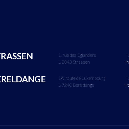
TRASSEN
1, rue des Eglantiers
+
L-8043 Strassen
i
ERELDANGE
1A, route de Luxembourg
+
L-7240 Bereldange
l